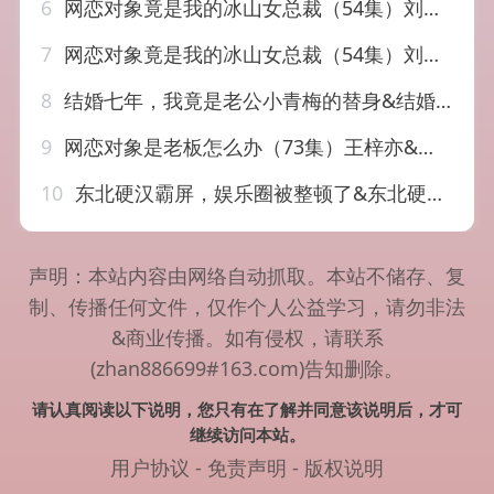
6
网恋对象竟是我的冰山女总裁（54集）刘盈 穆青
7
网恋对象竟是我的冰山女总裁（54集）刘盈&穆青
8
结婚七年，我竟是老公小青梅的替身&结婚七年我竟是老公小青梅的替身（48集）周子若&振宇
9
网恋对象是老板怎么办（73集）王梓亦&马倩倩
10
东北硬汉霸屏，娱乐圈被整顿了&东北硬汉霸屏娱乐圈被整顿了（30集）AI短剧
声明：本站内容由网络自动抓取。本站不储存、复
制、传播任何文件，仅作个人公益学习，请勿非法
&商业传播。如有侵权，请联系
(zhan886699#163.com)告知删除。
请认真阅读以下说明，您只有在了解并同意该说明后，才可
继续访问本站。
用户协议
-
免责声明
-
版权说明