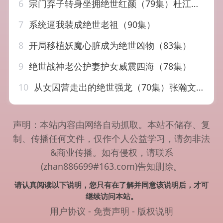
6
宗门弃子转身坐拥绝世红颜（79集）杜江山&林津伊
7
系统逼我装成绝世老祖（90集）
8
开局移植妖魔心脏成为绝世凶物（83集）
9
绝世战神老公护妻护女威震四海（78集）
10
从女囚营走出的绝世强龙（70集）张瀚文（男）&李钊
声明：本站内容由网络自动抓取。本站不储存、复
制、传播任何文件，仅作个人公益学习，请勿非法
&商业传播。如有侵权，请联系
(zhan886699#163.com)告知删除。
请认真阅读以下说明，您只有在了解并同意该说明后，才可
继续访问本站。
用户协议
-
免责声明
-
版权说明