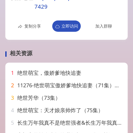
7429
复制分享
立即访问
加入群聊
相关资源
1
绝世萌宝，傲娇爹地快追妻
2
11276-绝世萌宝傲娇爹地快追妻（71集）陈汶汐
3
绝世芳华（73集）
4
绝世萌宝：天才娘亲帅炸了（75集）
5
长生万年我真不是绝世强者&长生万年我真不是绝世强者（87集）恩璟&可为&崔璀