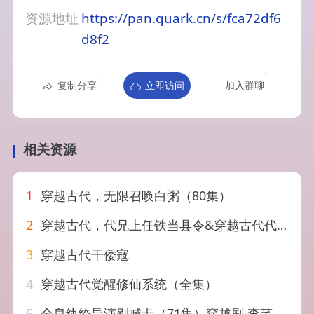
资源地址
https://pan.quark.cn/s/fca72df6
d8f2
复制分享
立即访问
加入群聊
相关资源
1
穿越古代，无限召唤白粥（80集）
2
穿越古代，代兄上任铁当县令&穿越古代代兄上任铁当县令（78集）AI短剧
3
穿越古代干倭寇
4
穿越古代觉醒修仙系统（全集）
5
全息纨绔导演别喊卡（71集）穿越剧 李芊乐&张璇&吕彦霏