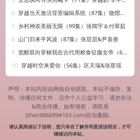
6
穿越当天激活背景编辑系统（87集）饶熠&宣贻骞
7
乡村神农美丽无限（99集）张闻宇＆付翠茹
8
山门归来平风波（87集）张层层&尹喜善
9
觉醒双向穿梭我在古代用粮食征服女帝（60集）张翼和&尚妙怡
10
穿越时空来爱你（56集）区天瑞&张星瑶
声明：本站内容由网络自动抓取。本站不储存、复
制、传播任何文件，仅作个人公益学习，请勿非法
&商业传播。如有侵权，请联系
(zhan886699#163.com)告知删除。
请认真阅读以下说明，您只有在了解并同意该说明后，才可
继续访问本站。