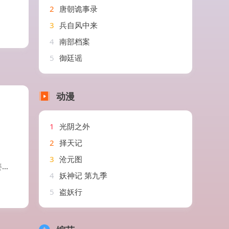
2
唐朝诡事录
3
兵自风中来
4
南部档案
5
御廷谣
动漫
1
光阴之外
2
择天记
3
沧元图
玥
4
妖神记 第九季
5
盗妖行