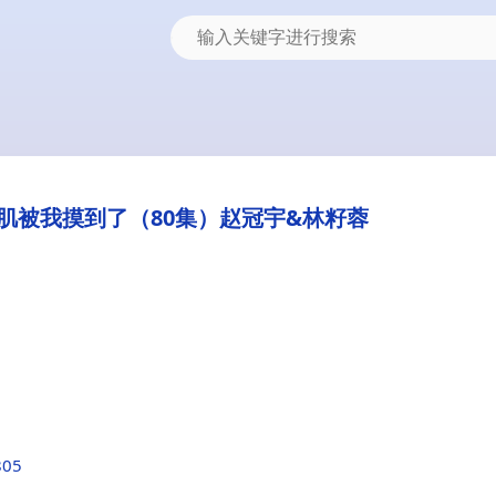
肌被我摸到了（80集）赵冠宇&林籽蓉
805