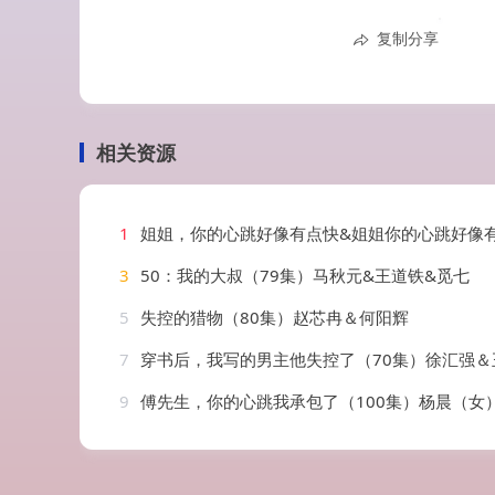
复制分享
相关资源
1
姐姐，你的心跳好像有点快&姐姐你的心跳好像有点快（44集）
3
50：我的大叔（79集）马秋元&王道铁&觅七
5
失控的猎物（80集）赵芯冉＆何阳辉
7
穿书后，我写的男主他失控了（70集）徐汇强＆
9
傅先生，你的心跳我承包了（100集）杨晨（女）＆