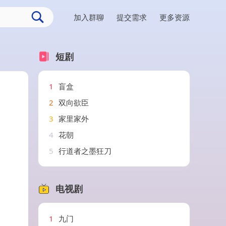
加入群聊
提交需求
更多资源
短剧
1
盲盒
2
双向欲臣
3
家里家外
4
花朝
5
行道者之墨狂刀
电视剧
1
九门