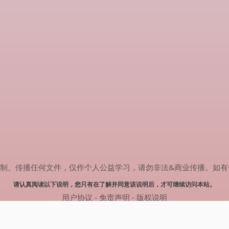
传播任何文件，仅作个人公益学习，请勿非法&商业传播。如有侵权，请联系
请认真阅读以下说明，您只有在了解并同意该说明后，才可继续访问本站。
用户协议
-
免责声明
-
版权说明
© 2025 剧多多 Powered by www.judodo.cn
网站地图