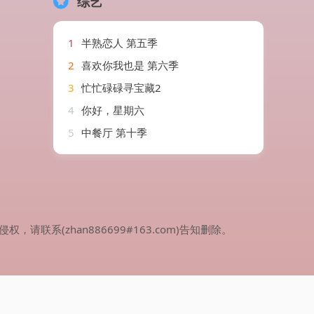
综艺
1
半熟恋人 第五季
2
喜欢你我也是 第六季
3
忙忙碌碌寻宝藏2
4
你好，星期六
5
中餐厅 第十季
(zhan886699#163.com)告知删除。