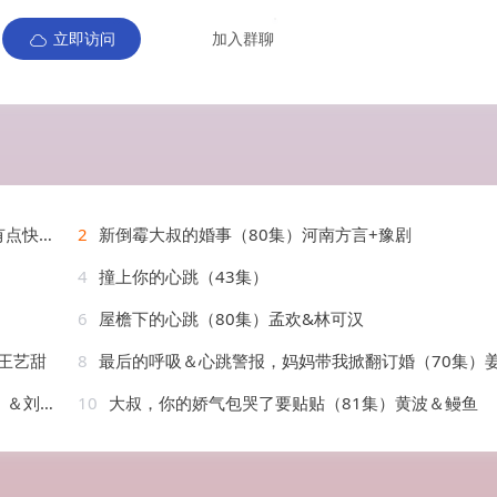
立即访问
加入群聊
AI短剧
2
新倒霉大叔的婚事（80集）河南方言+豫剧
4
撞上你的心跳（43集）
6
屋檐下的心跳（80集）孟欢&林可汉
王艺甜
8
最后的呼吸＆心跳警报，妈妈带我掀翻订婚（70集）姜昊旻&张祥
刘渝展
10
大叔，你的娇气包哭了要贴贴（81集）黄波＆鳗鱼