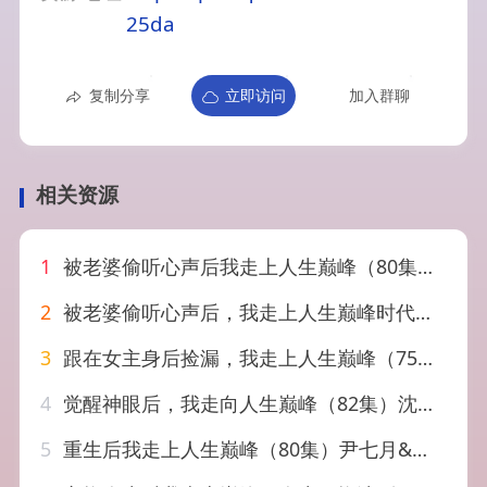
25da
复制分享
立即访问
加入群聊
相关资源
1
被老婆偷听心声后我走上人生巅峰（80集）赵海豫宁&刘彦希
2
被老婆偷听心声后，我走上人生巅峰时代（80集）陈洁蕾&李梓
3
跟在女主身后捡漏，我走上人生巅峰（75集）孙樾＆董玥妤
4
觉醒神眼后，我走向人生巅峰（82集）沈柏岩＆闫钰婷
5
重生后我走上人生巅峰（80集）尹七月&陈祎龙