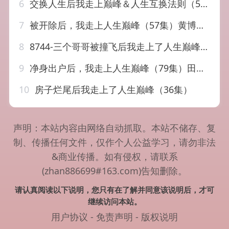
6
交换人生后我走上巅峰＆人生互换法则（54集）王城钧&尤洋
7
被开除后，我走上人生巅峰（57集）黄博文＆钱婧睿
8
8744-三个哥哥被撞飞后我走上了人生巅峰（84集）
9
净身出户后，我走上人生巅峰（79集）田井阳&张清妍
10
房子烂尾后我走上了人生巅峰（36集）
声明：本站内容由网络自动抓取。本站不储存、复
制、传播任何文件，仅作个人公益学习，请勿非法
&商业传播。如有侵权，请联系
(zhan886699#163.com)告知删除。
请认真阅读以下说明，您只有在了解并同意该说明后，才可
继续访问本站。
用户协议
-
免责声明
-
版权说明