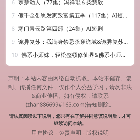
6
楚楚动人（77集）冯祥琨＆柴慧欣
7
假千金带崽发家致富第五季（117集）AI短剧
8
寒门青云路第四部（24集）AI短剧
9
诡异复苏：我满身禁忌杀穿诡域&诡异复苏我满身禁忌杀穿诡域（48集）AI短剧
10
佛系小师妹，轻松整顿修仙界&佛系小师妹轻松整顿修仙界（46集）AI短剧
声明：本站内容由网络自动抓取。本站不储存、复
制、传播任何文件，仅作个人公益学习，请勿非法
&商业传播。如有侵权，请联系
(zhan886699#163.com)告知删除。
请认真阅读以下说明，您只有在了解并同意该说明后，才可
继续访问本站。
用户协议
-
免责声明
-
版权说明