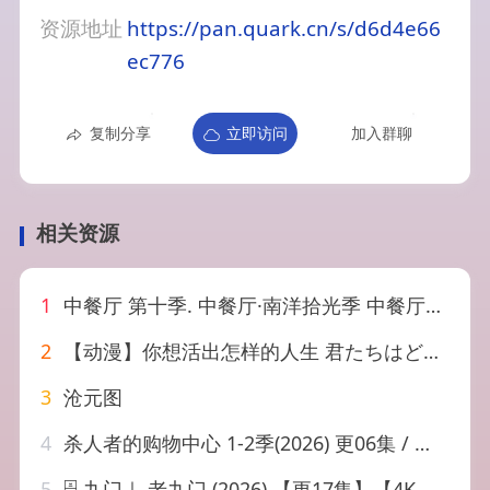
资源地址
https://pan.quark.cn/s/d6d4e66
ec776
复制分享
立即访问
加入群聊
相关资源
1
中餐厅 第十季. 中餐厅·南洋拾光季 中餐厅10 (2026) 更新202…
2
【动漫】你想活出怎样的人生 君たちはどう生きるか[4K高清完整版
3
沧元图
4
杀人者的购物中心 1-2季(2026) 更06集 / 动作/悬疑
5
🗄 九门｜ 老九门 (2026) 【更17集】【4K.HQ.HDR】【高码率】【内嵌简中】【陈伟霆/陈瑶】【剧情/奇幻】