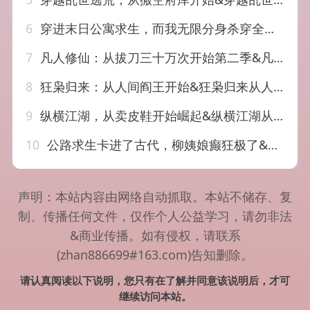
6
穿进末日公寓求生，而我无限分身杀穿全局&穿进末日公寓求生而我无限分身杀穿全局（60集）AI短剧
7
凡人修仙：从拔刀三十万次开始第二季&凡人修仙从拔刀三十万次开始第二季（121集）AI短剧
8
狂枭归来：从人间阎王开始&狂枭归来从人间阎王开始（72集）岳玉航&李海蒂
9
纵横江湖，从卖皮鞋开始崛起&纵横江湖从卖皮鞋开始崛起（69集）姚奕太&余卓阳
10
公路求生卡进了古代，柳姨娘癫狂极了&公路求生卡进了古代柳姨娘癫狂极了（99集）AI短剧
声明：本站内容由网络自动抓取。本站不储存、复
制、传播任何文件，仅作个人公益学习，请勿非法
&商业传播。如有侵权，请联系
(zhan886699#163.com)告知删除。
请认真阅读以下说明，您只有在了解并同意该说明后，才可
继续访问本站。