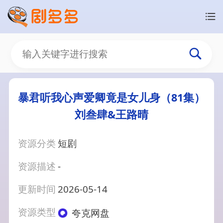
暴君听我心声爱卿竟是女儿身（81集）
刘叁肆&王路晴
资源分类
短剧
资源描述
-
更新时间
2026-05-14
资源类型
夸克网盘