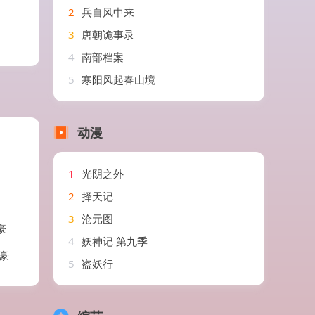
2
兵自风中来
3
唐朝诡事录
4
南部档案
5
寒阳风起春山境
动漫
1
光阴之外
2
择天记
3
沧元图
豪
4
妖神记 第九季
豪
5
盗妖行