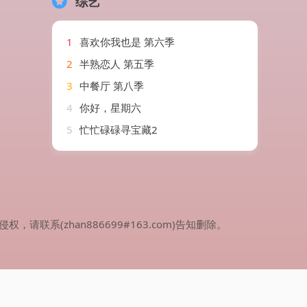
综艺
1
喜欢你我也是 第六季
2
半熟恋人 第五季
3
中餐厅 第八季
4
你好，星期六
5
忙忙碌碌寻宝藏2
(zhan886699#163.com)告知删除。