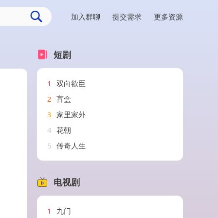
加入群聊
提交需求
更多资源
短剧
1
双向欲臣
2
盲盒
3
家里家外
4
花朝
5
传奇人生
电视剧
1
九门