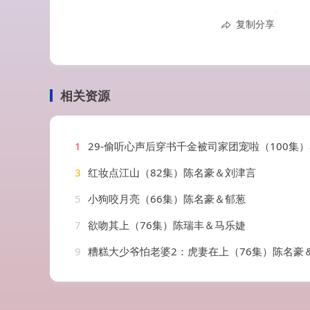
复制分享
相关资源
1
29-偷听心声后穿书千金被司家团宠啦（100集）马乐
3
红妆点江山（82集）陈名豪＆刘津言
5
小狗咬月亮（66集）陈名豪＆郁葱
7
欲吻其上（76集）陈瑞丰＆马乐婕
9
糟糕大少爷怕老婆2：虎妻在上（76集）陈名豪