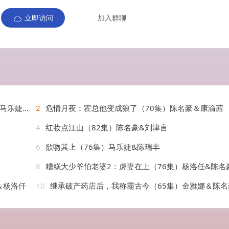
立即访问
加入群聊
婕 陈刚
2
危情月夜：霍总他变成狼了（70集）陈名豪＆康渝茜
4
红妆点江山（82集）陈名豪&刘津言
6
欲吻其上（76集）马乐婕&陈瑞丰
8
糟糕大少爷怕老婆2：虎妻在上（76集）杨洛任&陈名
＆杨洛仟
10
继承破产药店后，我称霸古今（65集）金雅娜＆陈名