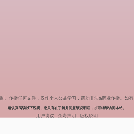
传播任何文件，仅作个人公益学习，请勿非法&商业传播。如有侵权，请联系
请认真阅读以下说明，您只有在了解并同意该说明后，才可继续访问本站。
用户协议
-
免责声明
-
版权说明
© 2025 剧多多 Powered by www.judodo.cn
网站地图