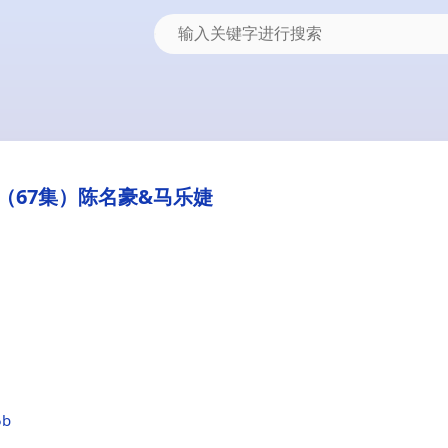
（67集）陈名豪&马乐婕
5b