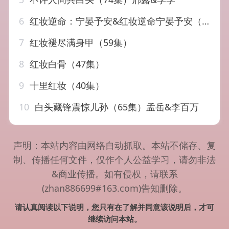
6
红妆逆命：宁晏予安&红妆逆命宁晏予安（57集）AI短剧
7
红妆褪尽满身甲（59集）
8
红妆白骨（47集）
9
十里红妆（40集）
10
白头藏锋震惊儿孙（65集）孟岳&李百万
声明：本站内容由网络自动抓取。本站不储存、复
制、传播任何文件，仅作个人公益学习，请勿非法
&商业传播。如有侵权，请联系
(zhan886699#163.com)告知删除。
请认真阅读以下说明，您只有在了解并同意该说明后，才可
继续访问本站。