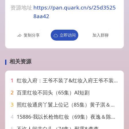
资源地址
https://pan.quark.cn/s/25d3525
8aa42
复制分享
立即访问
加入群聊
相关资源
1
红妆入府：王爷不装了&红妆入府王爷不装了（35集）AI短剧
2
百里红妆不回头（65集）AI短剧
3
照红妆通房丫鬟上位记（85集）黄子淇＆赵昱萱
4
15886-我以长枪饰红妆（69集）夜逸＆陈赛赛
5
不许人间共白头（74集）邢露&李李