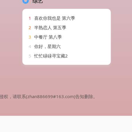
综艺
1
喜欢你我也是 第六季
2
半熟恋人 第五季
3
中餐厅 第八季
4
你好，星期六
5
忙忙碌碌寻宝藏2
(zhan886699#163.com)告知删除。