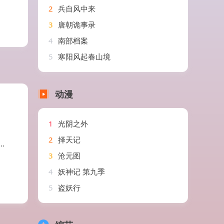
2
兵自风中来
3
唐朝诡事录
4
南部档案
5
寒阳风起春山境
动漫
1
光阴之外
2
择天记
3
沧元图
4
妖神记 第九季
5
盗妖行