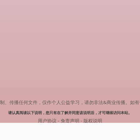
传播任何文件，仅作个人公益学习，请勿非法&商业传播。如有侵权，请联系
请认真阅读以下说明，您只有在了解并同意该说明后，才可继续访问本站。
用户协议
-
免责声明
-
版权说明
© 2025 剧多多 Powered by www.judodo.cn
网站地图