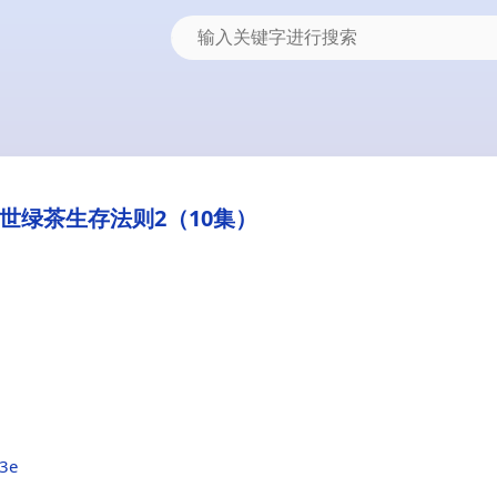
末世绿茶生存法则2（10集）
d3e