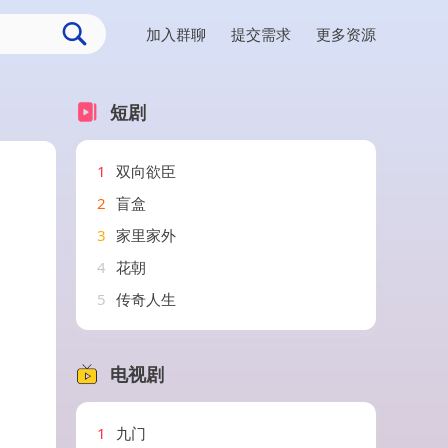
加入群聊
提交需求
更多资源
短剧
1
双向欲臣
2
盲盒
3
家里家外
4
花朝
5
传奇人生
电视剧
1
九门