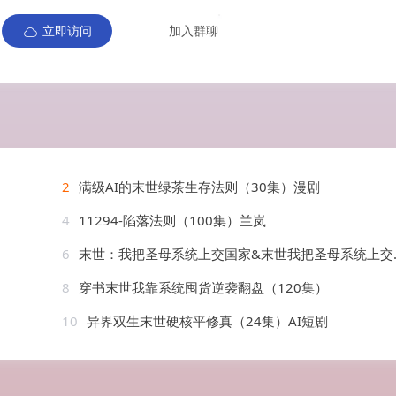
立即访问
加入群聊
2
满级AI的末世绿茶生存法则（30集）漫剧
4
11294-陷落法则（100集）兰岚
6
末世：我把圣母系统上交国家&末世我把圣母系统上交国家（29集）AI短剧
8
穿书末世我靠系统囤货逆袭翻盘（120集）
10
异界双生末世硬核平修真（24集）AI短剧