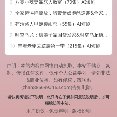
6
八零小辣妻靠怼人致富（70集）AI短剧
7
全家遭诬陷流放，我带爹娘跑酷逆袭&全家遭诬陷流放我带爹娘跑酷逆袭（44集）AI短剧
8
苟活路人甲逆袭甜恋（55集）AI短剧
9
时空乌龙：穗娘子靠国货发家&时空乌龙穗娘子靠国货发家（55集）AI短剧
10
带着老爹去逆袭第一季（215集）AI短剧
声明：本站内容由网络自动抓取。本站不储存、复
制、传播任何文件，仅作个人公益学习，请勿非法
&商业传播。如有侵权，请联系
(zhan886699#163.com)告知删除。
请认真阅读以下说明，您只有在了解并同意该说明后，才可
继续访问本站。
用户协议
-
免责声明
-
版权说明