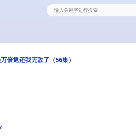
万倍返还我无敌了（56集）
d0