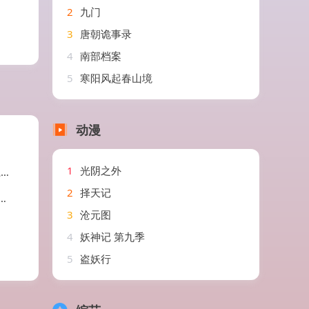
2
九门
3
唐朝诡事录
4
南部档案
5
寒阳风起春山境
动漫
1
光阴之外
剧
2
择天记
3
沧元图
4
妖神记 第九季
5
盗妖行