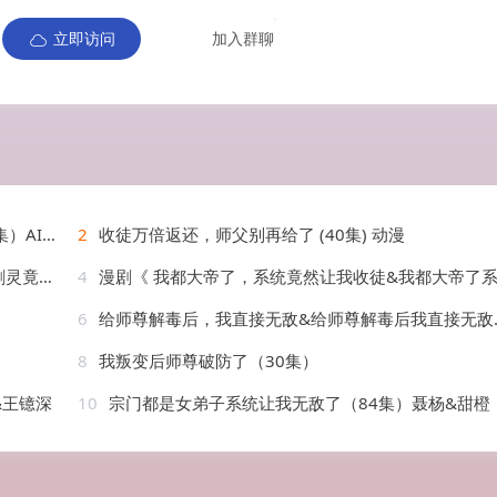
立即访问
加入群聊
I短剧
2
收徒万倍返还，师父别再给了 (40集) 动漫
）AI短剧
4
漫剧《 我都大帝了，系统竟然让我收徒&我都大帝了系统竟然让我收徒（73集）漫
6
给师尊解毒后，我直接无敌&给师尊解毒后我直接无敌（31集）AI短剧
8
我叛变后师尊破防了（30集）
&王镱深
10
宗门都是女弟子系统让我无敌了（84集）聂杨&甜橙