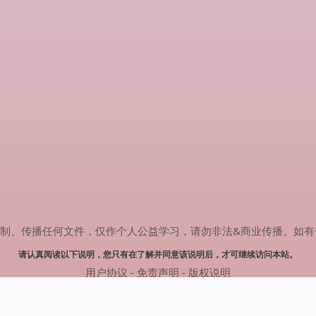
传播任何文件，仅作个人公益学习，请勿非法&商业传播。如有侵权，请联系
请认真阅读以下说明，您只有在了解并同意该说明后，才可继续访问本站。
用户协议
-
免责声明
-
版权说明
© 2025 剧多多 Powered by www.judodo.cn
网站地图