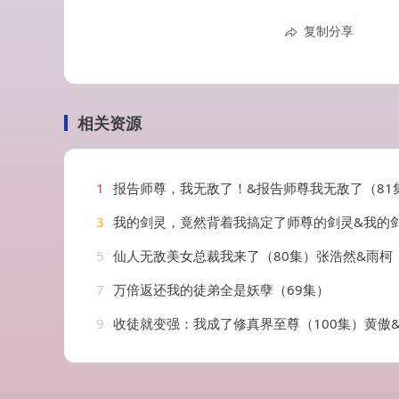
复制分享
相关资源
1
报告师尊，我无敌了！&报告师尊我无敌了（81集）A
3
我的剑灵，竟然背着我搞定了师尊的剑灵&我的剑灵竟然背着我搞定了师尊的剑灵（64集
5
仙人无敌美女总裁我来了（80集）张浩然&雨柯
7
万倍返还我的徒弟全是妖孽（69集）
9
收徒就变强：我成了修真界至尊（100集）黄傲