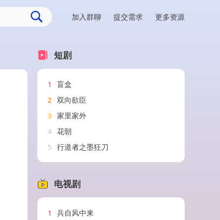
加入群聊
提交需求
更多资源
短剧
1
盲盒
2
双向欲臣
3
家里家外
4
花朝
5
行道者之墨狂刀
电视剧
1
兵自风中来