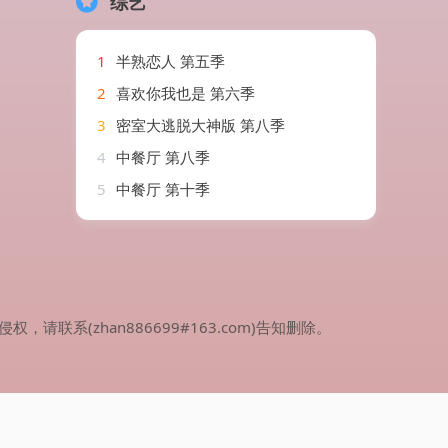
综艺
1
半熟恋人 第五季
2
喜欢你我也是 第六季
3
密室大逃脱大神版 第八季
4
中餐厅 第八季
5
中餐厅 第十季
(zhan886699#163.com)告知删除。