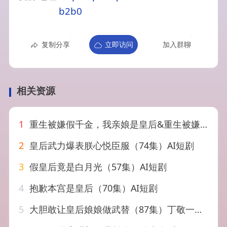
b2b0
复制分享
立即访问
加入群聊
相关资源
1
重生被嫌假千金，我亲娘是皇后&重生被嫌假千金我亲娘是皇后（31集）AI短剧
2
皇后武力爆表朕心悦臣服（74集）AI短剧
3
假皇后竟是白月光（57集）AI短剧
4
抱歉本宫是皇后（70集）AI短剧
5
大胆敢让皇后娘娘做武替（87集）丁敬一＆袁雨涵