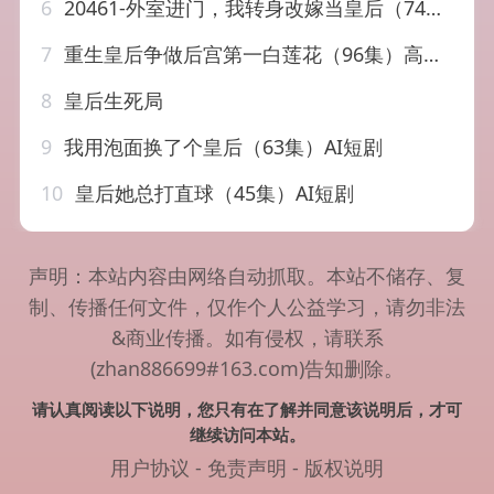
6
20461-外室进门，我转身改嫁当皇后（74集）俞俙&王冰星
7
重生皇后争做后宫第一白莲花（96集）高旻睿＆余芷慧
8
皇后生死局
9
我用泡面换了个皇后（63集）AI短剧
10
皇后她总打直球（45集）AI短剧
声明：本站内容由网络自动抓取。本站不储存、复
制、传播任何文件，仅作个人公益学习，请勿非法
&商业传播。如有侵权，请联系
(zhan886699#163.com)告知删除。
请认真阅读以下说明，您只有在了解并同意该说明后，才可
继续访问本站。
用户协议
-
免责声明
-
版权说明