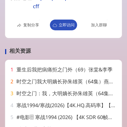
cff
复制分享
立即访问
加入群聊
相关资源
1
重生后我把病痛拒之门外（69）张棠&李季
2
时空之门我大明嫡长孙朱雄英（64集）燕颢元&李盼
3
时空之门：我，大明嫡长孙朱雄英（64集）燕颢元&李盼
4
寒战1994/寒战(2026)【4K.HQ.高码率】【60帧】【高码率】【国粤双语】【内嵌简英】
5
#电影🗄 寒战1994 (2026) 【4K SDR 60帧】【高码率】【国粤双语】【FLAC无损HIFI声】【动作/犯罪】【15.4G】📜介绍：作为《寒战》前传系列作品，故事聚焦于1994年的香港。彼时正值香港回归前夕，社会局势风云变幻，警队内部暗流涌动。面对前所未有的治安危机与政治角力，年轻一代的警界精英们在权力、信仰与义气之间面临严峻考验，并由此揭开了未来数十年警队高层权力博弈的序幕。💾夸克网盘📁 大小：X🏷 标签：#电影⬇️【评论区可搜索】 | 🔍网盘专搜