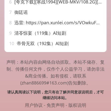
6
[夸克下载][寒战1994][WEB-MKV/108.2G][国粤双语/中英双字幕][4K-2160P][HDR&SDR&DV][多版本][吴彦祖 周润发]
7
御廷谣
8
迅雷: https://pan.xunlei.com/s/VOwkuFdD1DuKFE3OLm9pLsV8A1?pwd=i7we 南部档案.1080P更 33【超前完结】
9
清苓惊宴（119集）AI短剧
10
帝骨无双（192集）AI短剧
声明：本站内容由网络自动抓取。本站不储存、复
制、传播任何文件，仅作个人公益学习，请勿非法
&商业传播。如有侵权，请联系
(zhan886699#163.com)告知删除。
请认真阅读以下说明，您只有在了解并同意该说明后，才可
继续访问本站。
用户协议
-
免责声明
-
版权说明