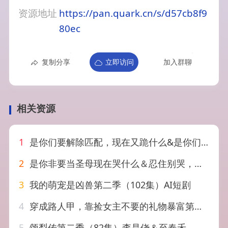
资源地址
https://pan.quark.cn/s/d57cb8f9
80ec
复制分享
立即访问
加入群聊
相关资源
1
是你们要解除匹配，现在又跪什么&是你们要解除匹配现在又跪什么（92集）AI短剧
2
是你非要当圣母现在哭什么＆忍住别哭，是你要拯救苍生的（70集）蒋未＆宋喃
3
我的萌宠是凶兽第二季（102集）AI短剧
4
穿成路人甲，靠捡女主不要的礼物暴富第二季&穿成路人甲靠捡女主不要的礼物暴富第二季（30集）AI短剧
5
颂梨传第二季（82集）李是侥＆至春禾