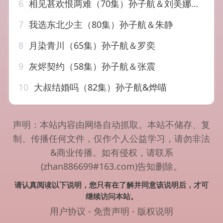
6
相见甚欢恨两难（70集）孙子航＆刘美娜＆冯思源
7
我选东北少主（80集）孙子航＆朱静
8
月染青川（65集）孙子航＆罗奕
9
灰烬契约（58集）孙子航＆张震
10
大叔结婚吗（82集）孙子航&烨喵
声明：本站内容由网络自动抓取。本站不储存、复
制、传播任何文件，仅作个人公益学习，请勿非法
&商业传播。如有侵权，请联系
(zhan886699#163.com)告知删除。
请认真阅读以下说明，您只有在了解并同意该说明后，才可
继续访问本站。
用户协议
-
免责声明
-
版权说明