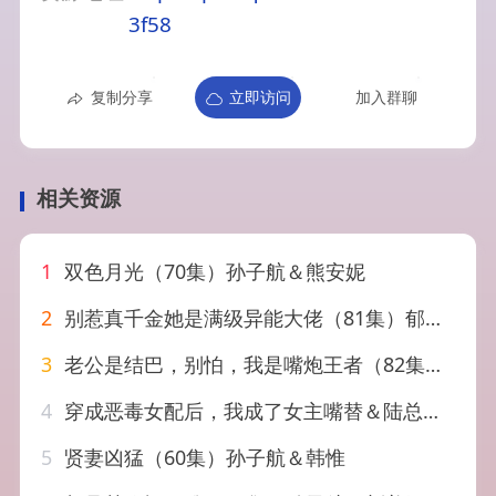
3f58
复制分享
立即访问
加入群聊
相关资源
1
双色月光（70集）孙子航＆熊安妮
2
别惹真千金她是满级异能大佬（81集）郁葱&孙子航
3
老公是结巴，别怕，我是嘴炮王者（82集）孙子航＆苏语桐
4
穿成恶毒女配后，我成了女主嘴替＆陆总，夫人她改邪归正（80集）孙子航＆祁乐
5
贤妻凶猛（60集）孙子航＆韩惟