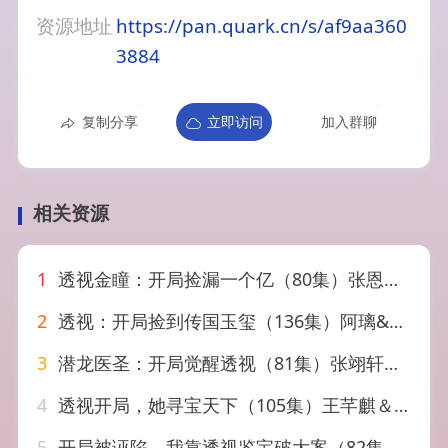
资源地址
https://pan.quark.cn/s/af9aa360
3884
复制分享
立即访问
加入群聊
相关资源
1
透视金瞳：开局捡漏一个亿（80集）张恩浩&钟莹玲
2
透视：开局捡到传国玉玺（136集）阿璃&董兆霖
3
潜龙医圣：开局觉醒透视（81集）张翊轩&王奕嘉
4
透视开局，她寻宝天下（105集）王芊麒＆周逸辰
5
开局被诬陷，我靠透视鉴宝破大案（82集）王蕴成＆李灼一