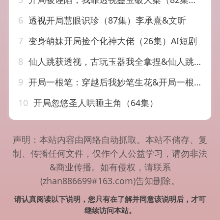
6
透视开局慧眼识珍（87集）李承熹&文昕
7
变身萌妹开局捡个化神大佬（26集）AI短剧
8
仙人跳获透视，古玩玉器我全拿捏&仙人跳获透视古玩玉器我全拿捏（80集）胡文飞&童欣
9
开局一根笔：穿越后我妙笔生花&开局一根笔穿越后我妙笔生花（98集）陆恩馨&天养
10
开局忽悠圣人哄睡主角（64集）
声明：本站内容由网络自动抓取。本站不储存、复
制、传播任何文件，仅作个人公益学习，请勿非法
&商业传播。如有侵权，请联系
(zhan886699#163.com)告知删除。
请认真阅读以下说明，您只有在了解并同意该说明后，才可
继续访问本站。