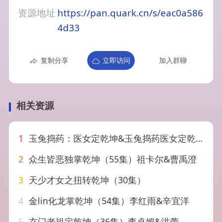
资源地址
https://pan.quark.cn/s/eac0a586
4d33
复制分享
立即访问
加入群聊
相关资源
1
玉兔捣药：医女定乾坤&玉兔捣药医女定乾坤（66集）AI短剧
2
众生皆恶独掌乾坤（55集）祖卡尔&曹禹澄
3
天少才女之扭转乾坤（30集）
4
金lin化龙掌乾坤（54集）李红雨&辛宜洋
5
玄门老祖定乾坤（36集）李卓媚&洪蕾