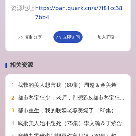
资源地址
https://pan.quark.cn/s/7f81cc38
7bb4
复制分享
立即访问
加入群聊
相关资源
1
我救的美人想害我（80集）周越＆金美希
2
都市鉴宝狂少：老师，别想跑&都市鉴宝狂少老师别想跑（80集）徐培淇&田冰妍
3
都市重生，我的联姻老婆美爆了（80集）李想＆贾熙宁
4
疯批美人她不想死（75集）李文瀚＆丁紫含
5
穿越九零谁也别想再伤害我妈（80集）赵西&王攀