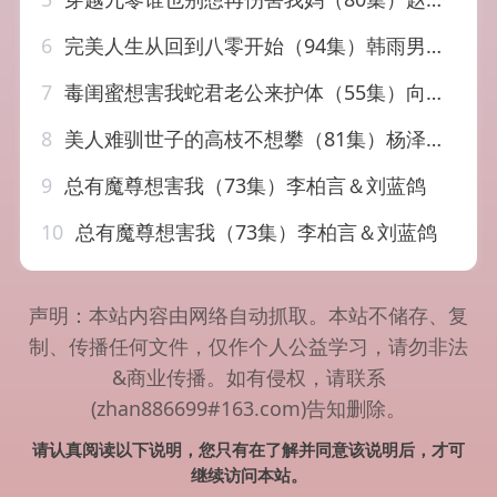
6
完美人生从回到八零开始（94集）韩雨男&刘辰宇
7
毒闺蜜想害我蛇君老公来护体（55集）向婧怡＆向昊
8
美人难驯世子的高枝不想攀（81集）杨泽＆乌日丽格
9
总有魔尊想害我（73集）李柏言＆刘蓝鸽
10
总有魔尊想害我（73集）李柏言＆刘蓝鸽
声明：本站内容由网络自动抓取。本站不储存、复
制、传播任何文件，仅作个人公益学习，请勿非法
&商业传播。如有侵权，请联系
(zhan886699#163.com)告知删除。
请认真阅读以下说明，您只有在了解并同意该说明后，才可
继续访问本站。