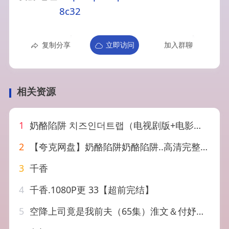
8c32
复制分享
立即访问
加入群聊
相关资源
1
奶酪陷阱 치즈인더트랩（电视剧版+电影版）
2
【夸克网盘】奶酪陷阱奶酪陷阱..高清完整版.1080P全集未删减
3
千香
4
千香.1080P更 33【超前完结】
5
空降上司竟是我前夫（65集）淮文＆付妤舒（1080P）