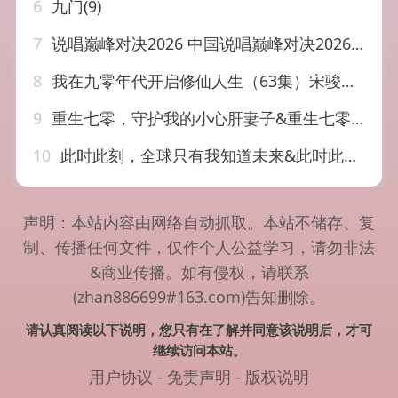
6
九门(9)
7
说唱巅峰对决2026 中国说唱巅峰对决2026 中国新说唱8 (2026) 更…
8
我在九零年代开启修仙人生（63集）宋骏&吕怡萱
9
重生七零，守护我的小心肝妻子&重生七零守护我的小心肝妻子（81集）翟兆星&宋宇欣
10
此时此刻，全球只有我知道未来&此时此刻全球只有我知道未来（80集）陈凯欣&张婉悦
声明：本站内容由网络自动抓取。本站不储存、复
制、传播任何文件，仅作个人公益学习，请勿非法
&商业传播。如有侵权，请联系
(zhan886699#163.com)告知删除。
请认真阅读以下说明，您只有在了解并同意该说明后，才可
继续访问本站。
用户协议
-
免责声明
-
版权说明