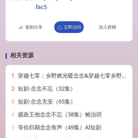
fac5
复制分享
立即访问
加入群聊
相关资源
1
穿越七零：乡野燃光暖念念&穿越七零乡野燃光暖念念（80集）AI短剧
2
短剧-念念不忘（32集）
3
短剧-念念无安（65集）
4
摄政王他念念不忘（38集）鲍治玥
5
等你归期念念有声（49集）AI短剧