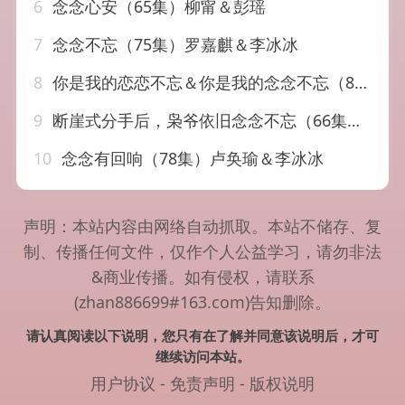
6
念念心安（65集）柳甯＆彭瑶
7
念念不忘（75集）罗嘉麒＆李冰冰
8
你是我的恋恋不忘＆你是我的念念不忘（82集）李柏言＆屈婉琼 6个吻
9
断崖式分手后，枭爷依旧念念不忘（66集）刘子洋&谭煦哲
10
念念有回响（78集）卢奂瑜＆李冰冰
声明：本站内容由网络自动抓取。本站不储存、复
制、传播任何文件，仅作个人公益学习，请勿非法
&商业传播。如有侵权，请联系
(zhan886699#163.com)告知删除。
请认真阅读以下说明，您只有在了解并同意该说明后，才可
继续访问本站。
用户协议
-
免责声明
-
版权说明