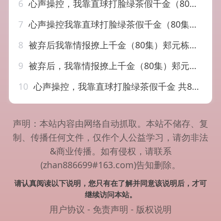
6
心声操控，我靠直球打脸绿茶假千金（80集）王嘉懋&孙妍恩
7
心声操控我靠直球打脸绿茶假千金（80集）王嘉懋&孙妍恩
8
被弃后我靠情报撩上千金（80集）郏元栋&陈俊羽
9
被弃后，我靠情报撩上千金（80集）郏元栋&陈俊羽
10
心声操控，我靠直球打脸绿茶假千金 共80集
声明：本站内容由网络自动抓取。本站不储存、复
制、传播任何文件，仅作个人公益学习，请勿非法
&商业传播。如有侵权，请联系
(zhan886699#163.com)告知删除。
请认真阅读以下说明，您只有在了解并同意该说明后，才可
继续访问本站。
用户协议
-
免责声明
-
版权说明