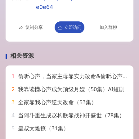
e0e64
复制分享
立即访问
加入群聊
相关资源
1
偷听心声，当家主母靠实力改命&偷听心声当家主母靠实力改命（70集）AI短剧
2
我靠读懂心声成为顶级月嫂（50集）AI短剧
3
全家靠我心声逆天改命（53集）
4
当阿斗重生成赵构朕靠战神开盛世（78集）
5
皇叔太难撩（31集）