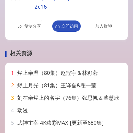
2c16
复制分享
立即访问
加入群聊
相关资源
1
烬上余温（80集）赵冠宇＆林籽蓉
2
烬上月光（81集）王译磊&翟一莹
3
刻在余烬上的名字（76集）张思帆＆柴慧欣
4
动漫
5
武神主宰 4K臻彩MAX [更新至680集]