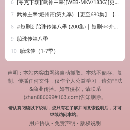
6
[夸克下载][武神主宰][WEB-MKV/183G][更新至668集][国语中字][4K][SDR-臻彩][2026最新]
7
武神主宰:姬州篇(第九季).【更至680集】【国漫】|
8
#短剧🗄 胎珠传第八季 (200集) | 短剧·📜介绍：2026年08月06日最新热门抖音快手百度番茄红果等付费短剧推荐 / 每日同步更新！胎珠传第八季·💾夸克网盘·📁 大小：2.9 GB🏷 标签：#胎珠传第八季 #短剧⬇️【评论区可搜索】 | 🔍网盘专搜
9
胎珠传第八季
10
胎珠传（1-7季）
声明：本站内容由网络自动抓取。本站不储存、复
制、传播任何文件，仅作个人公益学习，请勿非法
&商业传播。如有侵权，请联系
(zhan886699#163.com)告知删除。
请认真阅读以下说明，您只有在了解并同意该说明后，才可
继续访问本站。
用户协议
-
免责声明
-
版权说明