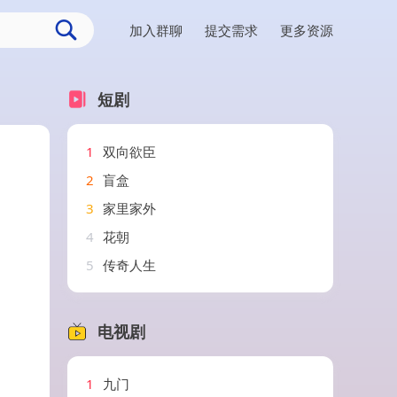
加入群聊
提交需求
更多资源
短剧
1
双向欲臣
2
盲盒
3
家里家外
4
花朝
5
传奇人生
电视剧
1
九门