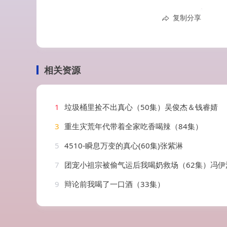
复制分享
相关资源
1
垃圾桶里捡不出真心（50集）吴俊杰＆钱睿婧
3
重生灾荒年代带着全家吃香喝辣（84集）
5
4510-瞬息万变的真心(60集)张紫淋
7
团宠小祖宗被偷气运后我喝奶救场（62集）冯伊洋＆王佳迪&谢梦
9
辩论前我喝了一口酒（33集）