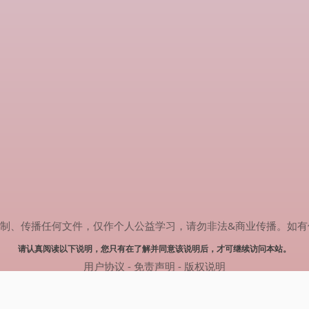
传播任何文件，仅作个人公益学习，请勿非法&商业传播。如有侵权，请联系
请认真阅读以下说明，您只有在了解并同意该说明后，才可继续访问本站。
用户协议
-
免责声明
-
版权说明
© 2025 剧多多 Powered by www.judodo.cn
网站地图