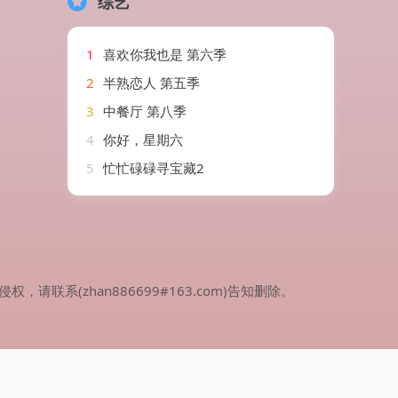
综艺
1
喜欢你我也是 第六季
2
半熟恋人 第五季
3
中餐厅 第八季
4
你好，星期六
5
忙忙碌碌寻宝藏2
(zhan886699#163.com)告知删除。