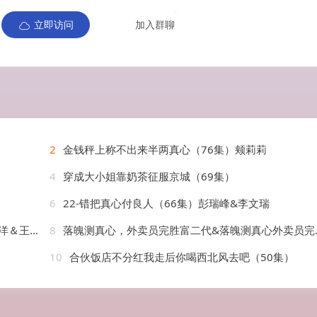
立即访问
加入群聊
2
金钱秤上称不出来半两真心（76集）颊莉莉
4
穿成大小姐靠奶茶征服京城（69集）
6
22-错把真心付良人（66集）彭瑞峰&李文瑞
婷&李灼一
8
落魄测真心，外卖员完胜富二代&落魄测真心外卖员完胜富二代（41集）AI短剧
10
合伙饭店不分红我走后你喝西北风去吧（50集）