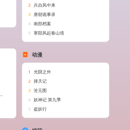
2
兵自风中来
3
唐朝诡事录
4
南部档案
5
寒阳风起春山境
动漫
1
光阴之外
2
择天记
3
沧元图
4
妖神记 第九季
5
盗妖行