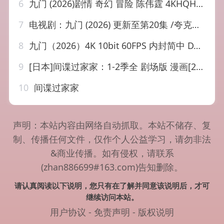
6
九门 (2026)剧情 奇幻 冒险 陈伟霆 4KHQHDR60FPS 更新1…
7
电视剧：九门 (2026) 更新至第20集 /夸克链接每日换,
8
九门（2026）4K 10bit 60FPS 内封简中 DTS环绕声 更至EP…
9
[日本]间谍过家家：1-2季全 剧场版 漫画[2023]
10
间谍过家家
声明：本站内容由网络自动抓取。本站不储存、复
制、传播任何文件，仅作个人公益学习，请勿非法
&商业传播。如有侵权，请联系
(zhan886699#163.com)告知删除。
请认真阅读以下说明，您只有在了解并同意该说明后，才可
继续访问本站。
用户协议
-
免责声明
-
版权说明