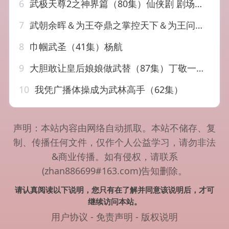
6
武极天尊2之神界篇（80集）仙侠剧 剧场高清画质
7
武朝余晖＆为王夺鼎之掌控天下＆为王问鼎（68集）
8
巾帼武圣（41集）杨航
9
大胆敢让皇后娘娘做武替（87集）丁敬一＆袁雨涵
10
我凭广播体操成为武林高手（62集）
声明：本站内容由网络自动抓取。本站不储存、复
制、传播任何文件，仅作个人公益学习，请勿非法
&商业传播。如有侵权，请联系
(zhan886699#163.com)告知删除。
请认真阅读以下说明，您只有在了解并同意该说明后，才可
继续访问本站。
用户协议
-
免责声明
-
版权说明