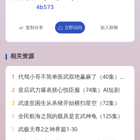
4b573
复制分享
立即访问
加入群聊
相关资源
1
代驾小哥不简单医武双绝赢麻了（40集）金铄&程嘉一
2
皇后武力爆表朕心悦臣服（74集）AI短剧
3
武道贫困生从杀猪开始横扫星空（72集）
4
全民航海之我的载具是玄武神龟（125集）
5
武极天尊2之神界篇1-30