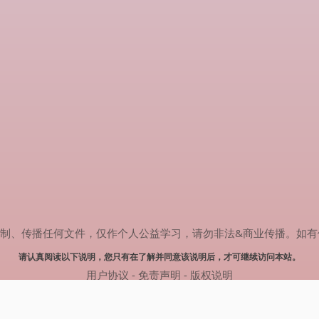
传播任何文件，仅作个人公益学习，请勿非法&商业传播。如有侵权，请联系
请认真阅读以下说明，您只有在了解并同意该说明后，才可继续访问本站。
用户协议
-
免责声明
-
版权说明
© 2025 剧多多 Powered by www.judodo.cn
网站地图