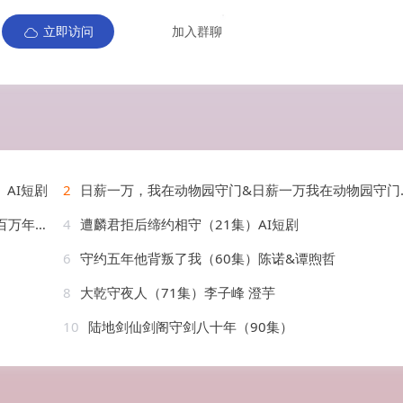
立即访问
加入群聊
AI短剧
2
日薪一万，我在动物园守门&日薪一万我在动物园守门（60集）AI短剧
2集）漫剧
4
遭麟君拒后缔约相守（21集）AI短剧
6
守约五年他背叛了我（60集）陈诺&谭煦哲
8
大乾守夜人（71集）李子峰 澄芋
10
陆地剑仙剑阁守剑八十年（90集）