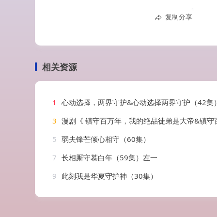
复制分享
相关资源
1
心动选择，两界守护&心动选择两界守护（42集）
3
漫剧《 镇守百万年，我的绝品徒弟是大帝&镇守百万年我的绝品徒弟是大帝（6
5
弱夫锋芒倾心相守（60集）
7
长相厮守慕白年（59集）左一
9
此刻我是华夏守护神（30集）