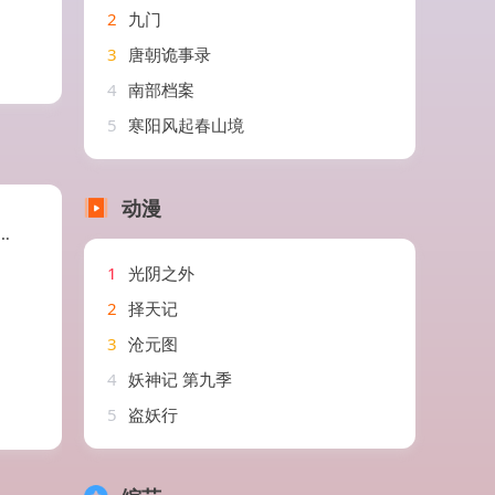
2
九门
3
唐朝诡事录
4
南部档案
5
寒阳风起春山境
动漫
1
光阴之外
2
择天记
3
沧元图
4
妖神记 第九季
5
盗妖行