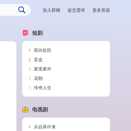
加入群聊
提交需求
更多资源
短剧
1
双向欲臣
2
盲盒
3
家里家外
4
花朝
5
传奇人生
电视剧
1
兵自风中来