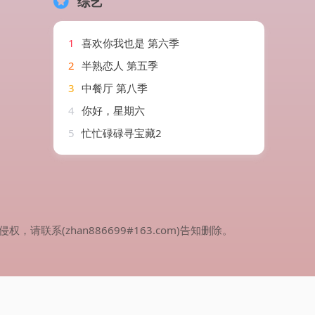
综艺
1
喜欢你我也是 第六季
2
半熟恋人 第五季
3
中餐厅 第八季
4
你好，星期六
5
忙忙碌碌寻宝藏2
(zhan886699#163.com)告知删除。