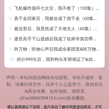
5
飞机爆炸循环七次后，我不救了（100集）渐蔷薇&赵栩烽
6
真千金回家后，我被迫成了假千金（60集）王宜洋＆王馨悦
7
被迫害后，我竟然成了大佬夫人（60集）孙飞翔＆张心怡
8
遁世高手下山退婚后我成了祖师爷第四季（93集）AI短剧
9
聆万物：听物心声后我成全家团宠&聆万物听物心声后我成全家团宠（70集）AI短剧
10
劝分999次后，我和狗头军师领证了&劝分999次后我和狗头军师领证了（52集）AI短剧
声明：本站内容由网络自动抓取。本站不储存、复
制、传播任何文件，仅作个人公益学习，请勿非法
&商业传播。如有侵权，请联系
(zhan886699#163.com)告知删除。
请认真阅读以下说明，您只有在了解并同意该说明后，才可