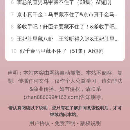
6
霍总的直男马甲藏不住了（68集）AI短剧
7
京市真千金：马甲藏不住了&京市真千金马甲藏不住了（66集）AI短剧
8
爹收手吧！奸臣梦要藏不住了！&爹收手吧奸臣梦要藏不住了（80集）AI短剧
9
王妃肚里藏八卦，王爷听得入迷&王妃肚里藏八卦王爷听得入迷（104集）AI短剧
10
假千金马甲藏不住了（51集）AI短剧
声明：本站内容由网络自动抓取。本站不储存、复
制、传播任何文件，仅作个人公益学习，请勿非法
&商业传播。如有侵权，请联系
(zhan886699#163.com)告知删除。
请认真阅读以下说明，您只有在了解并同意该说明后，才可
继续访问本站。
用户协议
-
免责声明
-
版权说明