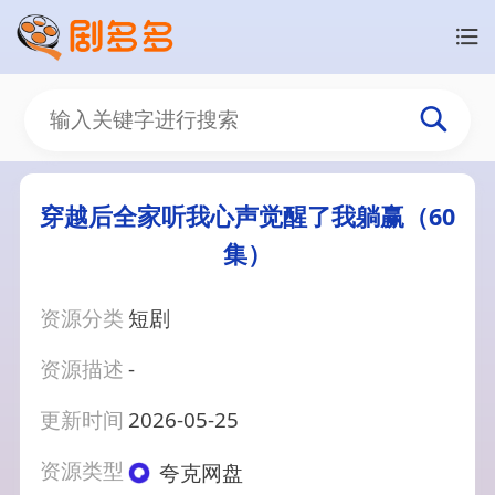
穿越后全家听我心声觉醒了我躺赢（60
集）
资源分类
短剧
资源描述
-
更新时间
2026-05-25
资源类型
夸克网盘