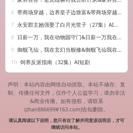
6
带商场穿越，边养皇子边致富&带商场穿越边养皇子边致富（60集）AI短剧
7
永安郡主她强娶了白月光世子（27集）AI短剧
8
日薪一万，我在动物园守门&日薪一万我在动物园守门（60集）AI短剧
9
御舰飞仙，我在玄幻当舰修&御舰飞仙我在玄幻当舰修（102集）AI短剧
10
饲养反派指南（32集）AI短剧
声明：本站内容由网络自动抓取。本站不储存、复
制、传播任何文件，仅作个人公益学习，请勿非法
&商业传播。如有侵权，请联系
(zhan886699#163.com)告知删除。
请认真阅读以下说明，您只有在了解并同意该说明后，才可
继续访问本站。