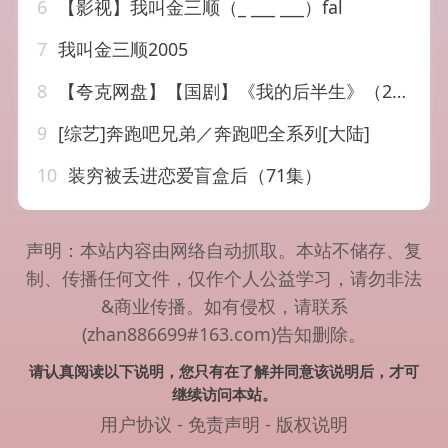
6
【影视】我叫金三顺（_ ___ ___）fal
7
我叫金三顺2005
8
【夸克网盘】【国剧】《我的后半生》（2025）剧情 / 爱情
9
[综艺]奔跑吧兄弟／奔跑吧全系列[大陆]
10
装穷被丢进恋爱盲盒后（71集）
声明：本站内容由网络自动抓取。本站不储存、复
制、传播任何文件，仅作个人公益学习，请勿非法
&商业传播。如有侵权，请联系
(zhan886699#163.com)告知删除。
请认真阅读以下说明，您只有在了解并同意该说明后，才可
继续访问本站。
用户协议
-
免责声明
-
版权说明