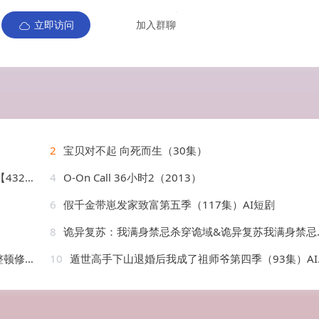
立即访问
加入群聊
2
宝贝对不起 向死而生（30集）
k/中…
4
O-On Call 36小时2（2013）
6
假千金带崽发家致富第五季（117集）AI短剧
8
诡异复苏：我满身禁忌杀穿诡域&诡异复苏我满身禁忌杀穿诡域（48集）AI短剧
AI短剧
10
遁世高手下山退婚后我成了祖师爷第四季（93集）AI短剧