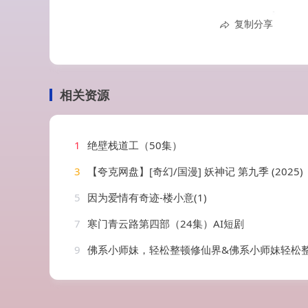
复制分享
相关资源
1
绝壁栈道工（50集）
3
【夸克网盘】[奇幻/国漫] 妖神记 第九季 (2025)【432集全】4
5
因为爱情有奇迹-楼小意(1)
7
寒门青云路第四部（24集）AI短剧
9
佛系小师妹，轻松整顿修仙界&佛系小师妹轻松整顿修仙界（46集）