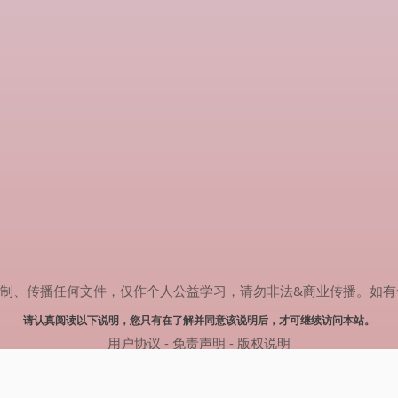
传播任何文件，仅作个人公益学习，请勿非法&商业传播。如有侵权，请联系
请认真阅读以下说明，您只有在了解并同意该说明后，才可继续访问本站。
用户协议
-
免责声明
-
版权说明
© 2025 剧多多 Powered by www.judodo.cn
网站地图