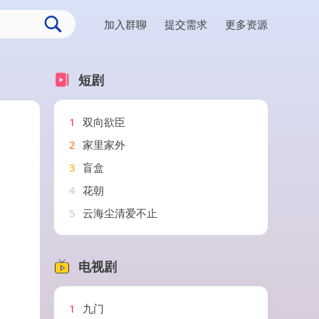
加入群聊
提交需求
更多资源
短剧
1
双向欲臣
2
家里家外
3
盲盒
4
花朝
5
云海尘清爱不止
电视剧
1
九门