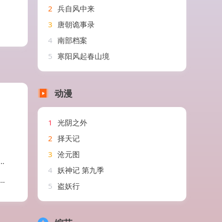
2
兵自风中来
3
唐朝诡事录
4
南部档案
5
寒阳风起春山境
动漫
1
光阴之外
2
择天记
3
沧元图
4
妖神记 第九季
5
盗妖行