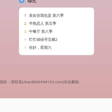
综艺
1
喜欢你我也是 第六季
2
半熟恋人 第五季
3
中餐厅 第八季
4
忙忙碌碌寻宝藏2
5
你好，星期六
(zhan886699#163.com)告知删除。