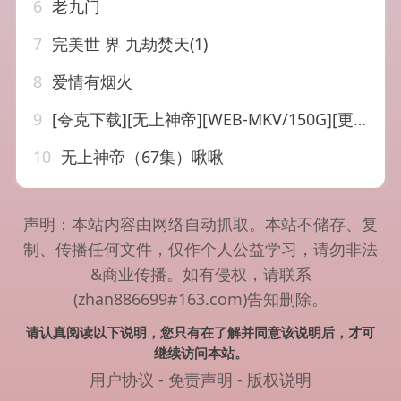
6
老九门
7
完美世 界 九劫焚天(1)
8
爱情有烟火
9
[夸克下载][无上神帝][WEB-MKV/150G][更至610集][国语中字][4K][臻彩]
10
无上神帝（67集）啾啾
声明：本站内容由网络自动抓取。本站不储存、复
制、传播任何文件，仅作个人公益学习，请勿非法
&商业传播。如有侵权，请联系
(zhan886699#163.com)告知删除。
请认真阅读以下说明，您只有在了解并同意该说明后，才可
继续访问本站。
用户协议
-
免责声明
-
版权说明