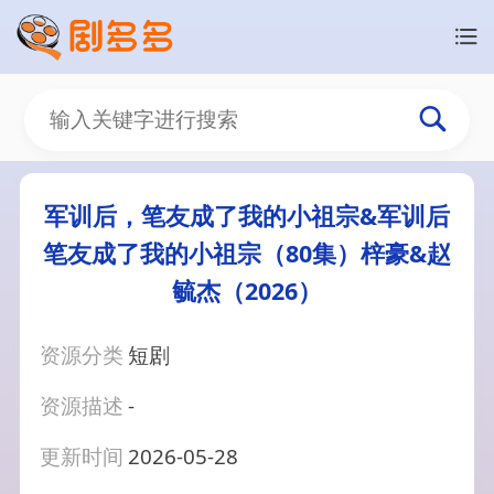
军训后，笔友成了我的小祖宗&军训后
笔友成了我的小祖宗（80集）梓豪&赵
毓杰（2026）
资源分类
短剧
资源描述
-
更新时间
2026-05-28