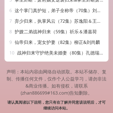
6
这个掌门真护短，弟子全称帝（70集）刘宇泽＆陆晨林
7
弃少归来，执掌风云（72集）苏逸阳＆王晓诗
8
护嫂二弟战神归来（59集）祈乐＆潘嘉荷
9
仙帝归来，宠女护妻（82集）柳正&刘尚麟
10
战神归来守护绝美未婚妻（80集）孔德瑞＆王熳熳
声明：本站内容由网络自动抓取。本站不储存、复
制、传播任何文件，仅作个人公益学习，请勿非法
&商业传播。如有侵权，请联系
(zhan886699#163.com)告知删除。
请认真阅读以下说明，您只有在了解并同意该说明后，才可
继续访问本站。