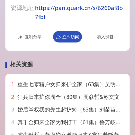
资源地址
https://pan.quark.cn/s/6260af8b
7fbf
复制分享
立即访问
加入群聊
相关资源
1
重生七零猎户女归来护全家（63集）吴明宇＆王阡惠
2
狂兵归来护你周全（80集）周彦哲&苏文文
3
婚后掌权我的先生超护短（63集）刘苗苗&姜云蛟
4
真千金归来全家为我打工（61集）鲁芳岐&杨永久
5
掌生卦断：萧府嫡女逆袭归来&掌生卦断萧府嫡女逆袭归来（49集）AI短剧