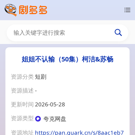
姐姐不认输（50集）柯洁&苏畅
资源分类
短剧
资源描述
-
更新时间
2026-05-28
资源类型
夸克网盘
资源地址
https://pan.quark.cn/s/8aac1eb7