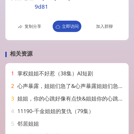
9d81
复制分享
立即访问
加入群聊
相关资源
1
掌权姐姐不好惹（38集）AI短剧
2
心声暴露，姐姐们急了&心声暴露姐姐们急了（73集）AI短剧
3
姐姐，你的心跳好像有点快&姐姐你的心跳好像有点快（44集）AI短剧
4
11190-千金姐姐的复仇（79集）
5
邻居姐姐