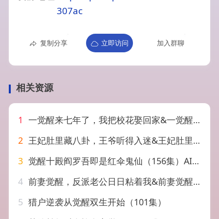
307ac
复制分享
立即访问
加入群聊
相关资源
1
一觉醒来七年了，我把校花娶回家&一觉醒来七年了我把校花娶回家（80集）刘瀚阳&乔钰
2
王妃肚里藏八卦，王爷听得入迷&王妃肚里藏八卦王爷听得入迷（104集）AI短剧
3
觉醒十殿阎罗吾即是红伞鬼仙（156集）AI短剧
4
前妻觉醒，反派老公日日粘着我&前妻觉醒反派老公日日粘着我（81集）AI短剧
5
猎户逆袭从觉醒双生开始（101集）