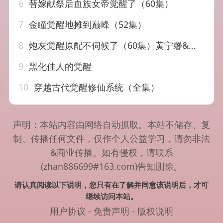
6
替嫁献祭后血族女帝觉醒了（60集）
7
金瞳觉醒地摊到巅峰（52集）
8
炮灰觉醒原配不伺候了（60集）黄宁馨&李乐川
9
黑化佳人的觉醒
10
穿越古代觉醒修仙系统（全集）
声明：本站内容由网络自动抓取。本站不储存、复
制、传播任何文件，仅作个人公益学习，请勿非法
&商业传播。如有侵权，请联系
(zhan886699#163.com)告知删除。
请认真阅读以下说明，您只有在了解并同意该说明后，才可
继续访问本站。
用户协议
-
免责声明
-
版权说明