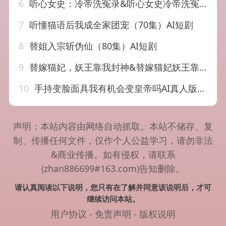
6
听心女史：冷帝洗冤录&听心女史冷帝洗冤录（31集）AI短剧
7
听懂猫语后我成全家团宠（70集）AI短剧
8
替姐入宗斩伪仙（80集）AI短剧
9
替嫁猫妃，妖王靠我封神&替嫁猫妃妖王靠我封神（109集）AI短剧
10
手持变脸面具我有机会变皇帝吗AI真人版（105集）AI短剧
声明：本站内容由网络自动抓取。本站不储存、复
制、传播任何文件，仅作个人公益学习，请勿非法
&商业传播。如有侵权，请联系
(zhan886699#163.com)告知删除。
请认真阅读以下说明，您只有在了解并同意该说明后，才可
继续访问本站。
用户协议
-
免责声明
-
版权说明