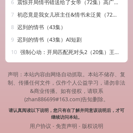
6
震惊开局情书错送给了女帝（72集）高广泽＆恩璟&寇诗翎
7
初恋竟是我女儿班主任&情书未泛黄（72）刘月涛&姜羽星
8
迟到的情书（43集）
9
迟到的情书（43集）AI短剧
10
强制心动：开局匹配死对头2（20集）王格格&陈添祥&陈子露
声明：本站内容由网络自动抓取。本站不储存、复
制、传播任何文件，仅作个人公益学习，请勿非法
&商业传播。如有侵权，请联系
(zhan886699#163.com)告知删除。
请认真阅读以下说明，您只有在了解并同意该说明后，才可
继续访问本站。
用户协议
-
免责声明
-
版权说明