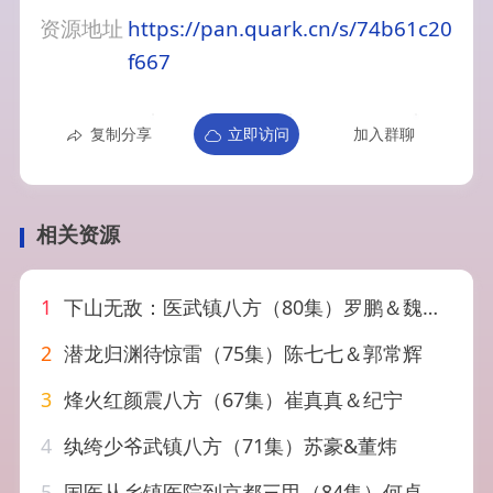
资源地址
https://pan.quark.cn/s/74b61c20
f667
复制分享
立即访问
加入群聊
相关资源
1
下山无敌：医武镇八方（80集）罗鹏＆魏依珂
2
潜龙归渊待惊雷（75集）陈七七＆郭常辉
3
烽火红颜震八方（67集）崔真真＆纪宁
4
纨绔少爷武镇八方（71集）苏豪&董炜
5
国医从乡镇医院到京都三甲（84集）何卓悦&欧娜