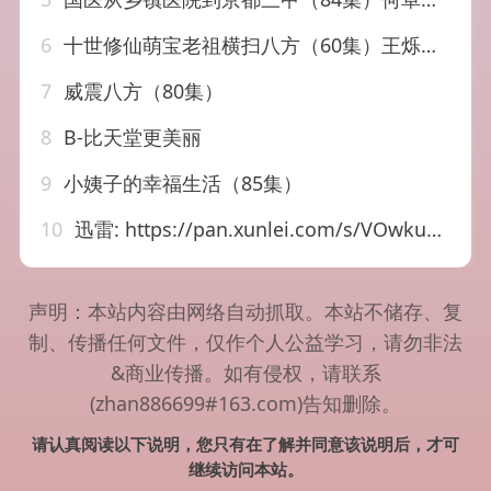
6
十世修仙萌宝老祖横扫八方（60集）王烁钢&宋梓雯
7
威震八方（80集）
8
B-比天堂更美丽
9
小姨子的幸福生活（85集）
10
迅雷: https://pan.xunlei.com/s/VOwku_3LOm9dH5AP5m7umnA1?pwd=wvwf 炽夏.1080P更 29【超前完结】
声明：本站内容由网络自动抓取。本站不储存、复
制、传播任何文件，仅作个人公益学习，请勿非法
&商业传播。如有侵权，请联系
(zhan886699#163.com)告知删除。
请认真阅读以下说明，您只有在了解并同意该说明后，才可
继续访问本站。