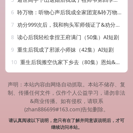
6
聆万物：听物心声后我成全家团宠&聆万物听物心声后我成全家团宠（70集）AI短剧
7
劝分999次后，我和狗头军师领证了&劝分999次后我和狗头军师领证了（52集）AI短剧
8
读心后我轻松拿捏王府满门（50集）AI短剧
9
重生后我成了邪派小师妹（42集）AI短剧
10
重生后我搬空仇家下乡去（80集）恩灿&李苗苗&灵灵&橙子&夏一心
声明：本站内容由网络自动抓取。本站不储存、复
制、传播任何文件，仅作个人公益学习，请勿非法
&商业传播。如有侵权，请联系
(zhan886699#163.com)告知删除。
请认真阅读以下说明，您只有在了解并同意该说明后，才可
继续访问本站。