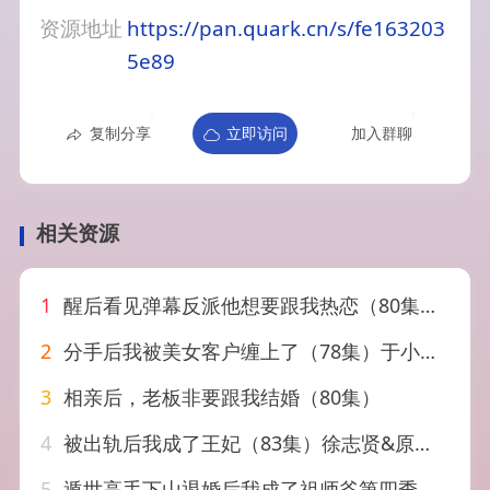
资源地址
https://pan.quark.cn/s/fe163203
5e89
复制分享
立即访问
加入群聊
相关资源
1
醒后看见弹幕反派他想要跟我热恋（80集）王文君&郭祥
2
分手后我被美女客户缠上了（78集）于小宙&张翊轩
3
相亲后，老板非要跟我结婚（80集）
4
被出轨后我成了王妃（83集）徐志贤&原艺展&董子鸣&陈慧妍
5
遁世高手下山退婚后我成了祖师爷第四季（93集）AI短剧