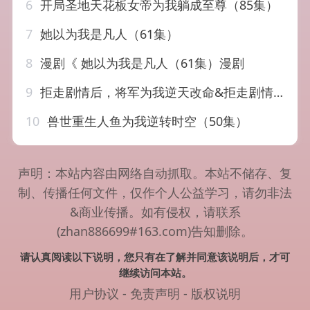
6
开局圣地天花板女帝为我躺成至尊（85集）
7
她以为我是凡人（61集）
8
漫剧《 她以为我是凡人（61集）漫剧
9
拒走剧情后，将军为我逆天改命&拒走剧情后将军为我逆天改命（42集）AI短剧
10
兽世重生人鱼为我逆转时空（50集）
声明：本站内容由网络自动抓取。本站不储存、复
制、传播任何文件，仅作个人公益学习，请勿非法
&商业传播。如有侵权，请联系
(zhan886699#163.com)告知删除。
请认真阅读以下说明，您只有在了解并同意该说明后，才可
继续访问本站。
用户协议
-
免责声明
-
版权说明