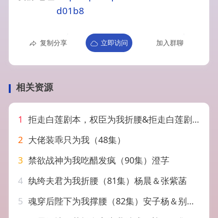
d01b8
复制分享
立即访问
加入群聊
相关资源
1
拒走白莲剧本，权臣为我折腰&拒走白莲剧本权臣为我折腰（30集）AI短剧
2
大佬装乖只为我（48集）
3
禁欲战神为我吃醋发疯（90集）澄芓
4
纨绔夫君为我折腰（81集）杨晨＆张紫菡
5
魂穿后陛下为我撑腰（82集）安子杨＆别琳（张琴）