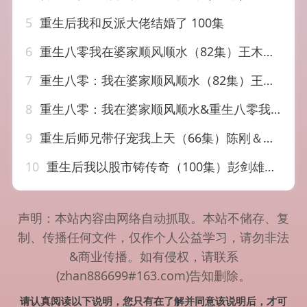
5
重生后我和反派大佬结婚了 100集
6
重生八零我在婆家顺风顺水（82集）王木木&邢铷菲
7
重生八零：我在婆家顺风顺水（82集）王木木&邢铷菲
8
重生八零：我在婆家顺风顺水&重生八零我在婆家顺风顺水（82集）王木木&邢铷菲
9
重生后师兄带仔宠我上天（66集）陈刚＆马菲
10
重生后我以股市铸传奇（100集）彭剑雄＆陈西昔＆赵亦菲&杨添羽
声明：本站内容由网络自动抓取。本站不储存、复
制、传播任何文件，仅作个人公益学习，请勿非法
&商业传播。如有侵权，请联系
(zhan886699#163.com)告知删除。
请认真阅读以下说明，您只有在了解并同意该说明后，才可