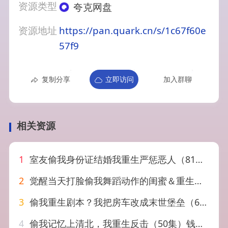
资源类型
夸克网盘
资源地址
https://pan.quark.cn/s/1c67f60e
57f9
复制分享
立即访问
加入群聊
相关资源
1
室友偷我身份证结婚我重生严惩恶人（81集）孟佳辉&张颖菲
2
觉醒当天打脸偷我舞蹈动作的闺蜜＆重生后我一舞惊鸿（60集）翁心＆申晴
3
偷我重生剧本？我把房车改成末世堡垒（65集）AI短剧
4
偷我记忆上清北，我重生反击（50集）钱婧睿＆刘星麓