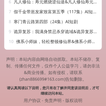
6
凡人修仙：寿元燃烧逆仙途&凡人修仙寿元燃烧逆仙途（97集）AI短剧
7
假千金带崽发家致富第五季（117集）AI短剧
8
寒门青云路第四部（24集）AI短剧
9
诡异复苏：我满身禁忌杀穿诡域&诡异复苏我满身禁忌杀穿诡域（48集）AI短剧
10
佛系小师妹，轻松整顿修仙界&佛系小师妹轻松整顿修仙界（46集）AI短剧
声明：本站内容由网络自动抓取。本站不储存、复
制、传播任何文件，仅作个人公益学习，请勿非法
&商业传播。如有侵权，请联系
(zhan886699#163.com)告知删除。
请认真阅读以下说明，您只有在了解并同意该说明后，才可
继续访问本站。
用户协议
-
免责声明
-
版权说明