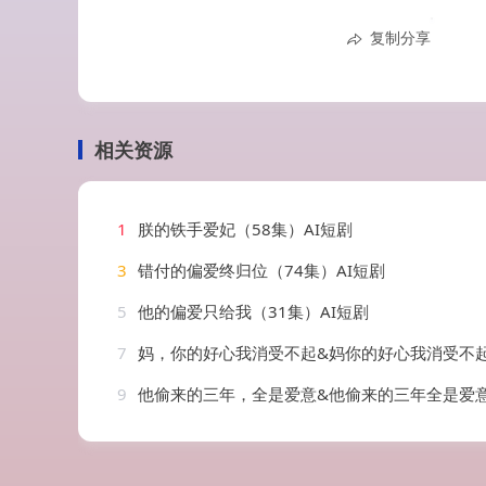
复制分享
相关资源
1
朕的铁手爱妃（58集）AI短剧
3
错付的偏爱终归位（74集）AI短剧
5
他的偏爱只给我（31集）AI短剧
7
妈，你的好心我消受不起&妈你的好心我消受不起&以爱为名的谋害（55集
9
他偷来的三年，全是爱意&他偷来的三年全是爱意（37集）