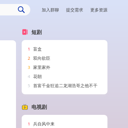
加入群聊
提交需求
更多资源
短剧
1
盲盒
2
双向欲臣
3
家里家外
4
花朝
5
首富千金狂追二龙湖浩哥之他不干
电视剧
1
兵自风中来