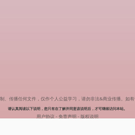
传播任何文件，仅作个人公益学习，请勿非法&商业传播。如有侵权，请联系
请认真阅读以下说明，您只有在了解并同意该说明后，才可继续访问本站。
用户协议
-
免责声明
-
版权说明
© 2025 剧多多 Powered by www.judodo.cn
网站地图