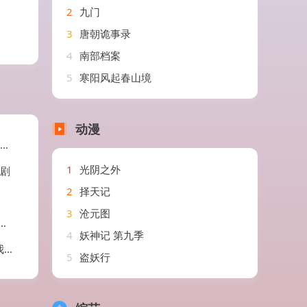
2
九门
3
唐朝诡事录
4
南部档案
5
寒阳风起春山境
动漫
1
光阴之外
短剧
2
择天记
3
沧元图
4
妖神记 第九季
剧
5
盗妖行