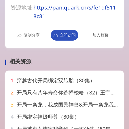
资源地址
https://pan.quark.cn/s/fe1df511
8c81
复制分享
立即访问
加入群聊
相关资源
1
穿越古代开局绑定双胞胎（80集）
2
开局只有八年寿命你选择梭哈（82）王宇峰&上官美美
3
开局一条龙，我成国民神兽&开局一条龙我成国民神兽（71集）徐峰&马嘉苒（2026）
4
开局绑定神级师尊（80集）
5
开局被魔女绑定我觉醒了无敌仙体（80集）谢春懿&罗妙婷