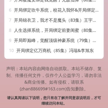
6
开局绑定吹牛系统，校花入我怀&开局绑定吹牛系统校花入我怀（91集）AI短剧
7
开局锦衣卫，我才不是魔头（83集）王宇峰＆丁晓
8
人生选择系统，开局绑定前妻闺蜜（80集）王昱赫＆王煜菲
9
开局即巅峰，觉醒顶级神豪系统（79集）吕飞＆俞清蕾
10
开局绑定亿万商机（85集）冯瑞&李旭东
声明：本站内容由网络自动抓取。本站不储存、复
制、传播任何文件，仅作个人公益学习，请勿非法
&商业传播。如有侵权，请联系
(zhan886699#163.com)告知删除。
请认真阅读以下说明，您只有在了解并同意该说明后，才可
继续访问本站。