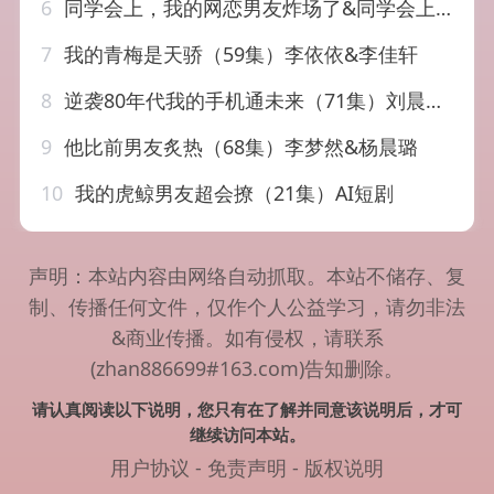
6
同学会上，我的网恋男友炸场了&同学会上我的网恋男友炸场了（65集）AI短剧
7
我的青梅是天骄（59集）李依依&李佳轩
8
逆袭80年代我的手机通未来（71集）刘晨宇&尹司思
9
他比前男友炙热（68集）李梦然&杨晨璐
10
我的虎鲸男友超会撩（21集）AI短剧
声明：本站内容由网络自动抓取。本站不储存、复
制、传播任何文件，仅作个人公益学习，请勿非法
&商业传播。如有侵权，请联系
(zhan886699#163.com)告知删除。
请认真阅读以下说明，您只有在了解并同意该说明后，才可
继续访问本站。
用户协议
-
免责声明
-
版权说明